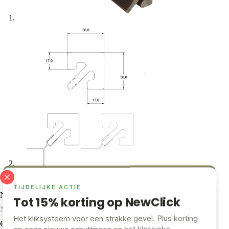
TIJDELIJKE ACTIE
NewClick
Tot 15% korting op NewClick
NewClick Hoek-Start-/Eindprofiel Universeel Walnoot 290cm
Het kliksysteem voor een strakke gevel. Plus korting
€
34,90
op onze nieuwe schuttingen en het klassieke