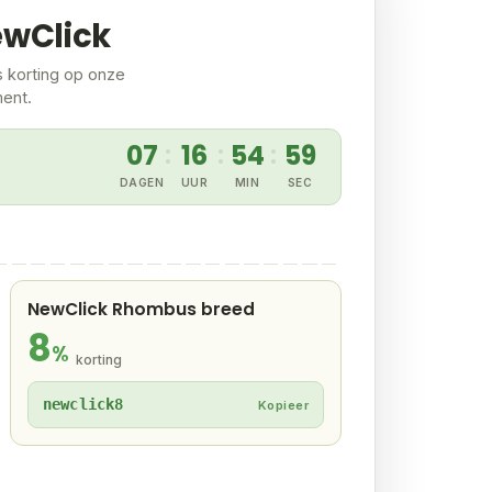
ewClick
s korting op onze
ment.
07
16
54
58
:
:
:
DAGEN
UUR
MIN
SEC
NewClick Rhombus breed
8
%
korting
newclick8
Kopieer
k Vlonderplank