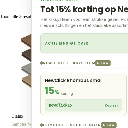
Tot 15% korting op N
Toont alle 2 resultaten
Het kliksysteem voor een strakke gevel. Plu
nieuwe schuttingen en het klassieke assorti
ACTIE EINDIGT OVER
NEWCLICK KLIKSYSTEEM
NIEUW
NewClick Rhombus smal
15
%
korting
newclick15
Kopieer
Clalux
NewDeck
Samples Woodbrushed Vlonderplanken
Samples NewDec
COMPOSIET SCHUTTINGEN
NIEUW