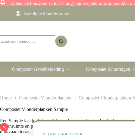
Tijdens de bouwvak (3 tot 14 aug) zijn wij telefonisch bereikbaa
Ga
Zakelijke klant worden?
naar
de
inhoud
Geen
resultaten
Composiet Gevelbekleding
Composiet Schuttingen
Home
Composiet Vlonderplanken
Composiet Vlonderplanken 
Composiet Vlonderplanken Sample
Een Sample laat je de kwaliteit en kleur van de vlonderplanken ervaren 
buitenruimte en persoonlijke voorkeur. Vlonderplanken zijn populair va
duurzaam terras.
TIJDELIJKE ACTIE