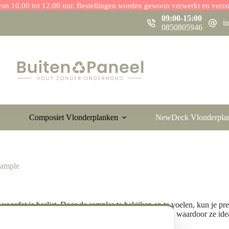
r van 10.00 tot 12.00 uur. Bestellingen worden gewoon verwerkt en verz
09:00-15:00
i
0850805946
Composiet Vlonderplanken
NewDeck Vlonderpla
Sample
voordat je beslist. Door de samples te bekijken en te voelen, kun je pre
nwege hun weerbestendigheid en stijlvolle uitstraling, waardoor ze idea