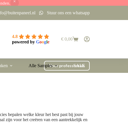
onden.
nfo@buitenpaneel.nl
Stuur ons een whatsapp
4.8
€
0,00
Winkelwagen
powered by
G
o
o
g
l
e
nken
Alle Samples
Voor professionals
SALE
cies bepalen welke kleur het best past bij jouw
al zijn voor het creëren van een aantrekkelijk en