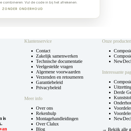
te combineren. Vul de code in bij het afrekenen.
UT ZONDER ONDERHOUD
Klantenservice
Onze producte
Contact
Composie
Zakelijk samenwerken
Composie
Technische documentatie
NewDeck
Veelgestelde vragen
Algemene voorwaarden
Interessante pag
Verzenden en retourneren
Composie
Garantiebeleid
Uitzetti
Privacybeleid
Derde Ge
Kunststof
Meer info
Onderhou
Over ons
Voordele
Rekenhulp
Voordele
 is
Montagehandleidingen
NewDeck 
k.
Over Clalux
 van
Blog
→ Bekijk alle 