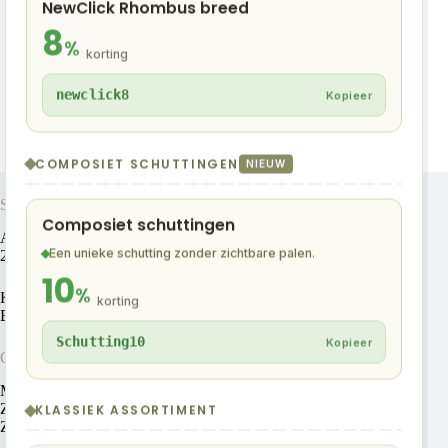
NewClick Rhombus breed
Onder-ventilatieprofiel
Aluminium
(4)
8
%
korting
newclick8
Kopieer
COMPOSIET SCHUTTINGEN
NIEUW
Showroom adres
Composiet schuttingen
Ambachtsweg 6a
Een unieke schutting zonder zichtbare palen.
2641 KS Pijnacker
10
%
KVK: 92344054
korting
BTW:NL866018086B01
Schutting10
Kopieer
Openingstijden
Ma-Vr: 09:00 tot 15:00
Zaterdag: Gesloten
KLASSIEK ASSORTIMENT
Zondag: Gesloten