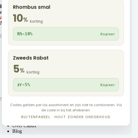
Bezoek aan onze showroom is alleen mogelijk op
Rhombus smal
afspraak.
Wegens bouwvak gesloten van 3 tot en met 14
10
augustus.
%
korting
Maak hier een afspraak
RS-10%
Kopieer
Klantenservice
Contact
Zakelijk samenwerken
Technische documentatie
Zweeds Rabat
Veelgestelde vragen
5
Algemene voorwaarden
%
korting
Verzenden en retourneren
Garantiebeleid
zr-5%
Privacybeleid
Kopieer
Meer info
Codes gelden per los assortiment en zijn niet te combineren. Vul
Over ons
de code in bij het afrekenen.
Rekenhulp
BUITENPANEEL · HOUT ZONDER ONDERHOUD
Montagehandleidingen
Over Clalux
Blog