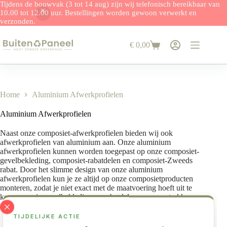
Tijdens de bouwvak (3 tot 14 aug) zijn wij telefonisch bereikbaar van
10.00 tot 12.00 uur. Bestellingen worden gewoon verwerkt en
verzonden.
Ga
naar
€
0,00
de
Winkelwagen
inhoud
Home
Aluminium Afwerkprofielen
Aluminium Afwerkprofielen
Naast onze composiet-afwerkprofielen bieden wij ook
afwerkprofielen van aluminium aan. Onze aluminium
afwerkprofielen kunnen worden toegepast op onze composiet-
gevelbekleding, composiet-rabatdelen en composiet-Zweeds
rabat. Door het slimme design van onze aluminium
afwerkprofielen kun je ze altijd op onze composietproducten
monteren, zodat je niet exact met de maatvoering hoeft uit te
komen om je gevelbekleding en rabatdelen van een strakke
afwerking te voorzien!
TIJDELIJKE ACTIE