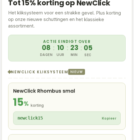
Tot 15% korting op NewClick
Het kliksysteem voor een strakke gevel. Plus korting
op onze nieuwe schuttingen en het klassieke
assortiment.
ACTIE EINDIGT OVER
08
:
10
:
23
:
05
DAGEN
UUR
MIN
SEC
Hoekprofielen
Start-eind-/bovenprofiel
Aluminium
(4)
Aluminium
(5)
NEWCLICK KLIKSYSTEEM
NIEUW
NewClick Rhombus smal
15
%
korting
newclick15
Kopieer