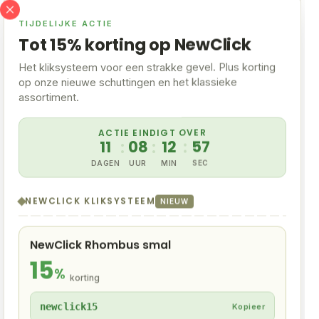
op
op
de
de
TIJDELIJKE ACTIE
productpagina
productpagina
Tot 15% korting op NewClick
Het kliksysteem voor een strakke gevel. Plus korting
Clalux
Clalux
op onze nieuwe schuttingen en het klassieke
Verbindingsprofiel Teak
Verbindingsprofiel
assortiment.
290cm
Vergrijsd Eiken 290cm
Prijsklasse:
Prijsklasse:
€
29,90
-
€
34,90
€
29,90
-
€
34,90
ACTIE EINDIGT OVER
€ 29,90
€ 29,90
Dit
Dit
11
:
08
:
12
:
57
tot
tot
Ga naar product
Ga naar product
product
product
€ 34,90
€ 34,90
DAGEN
UUR
MIN
SEC
heeft
heeft
meerdere
meerdere
variaties.
variaties.
NEWCLICK KLIKSYSTEEM
NIEUW
Deze
Deze
optie
optie
kan
kan
gekozen
gekozen
NewClick Rhombus smal
worden
worden
15
op
op
%
korting
de
de
productpagina
productpagina
newclick15
Kopieer