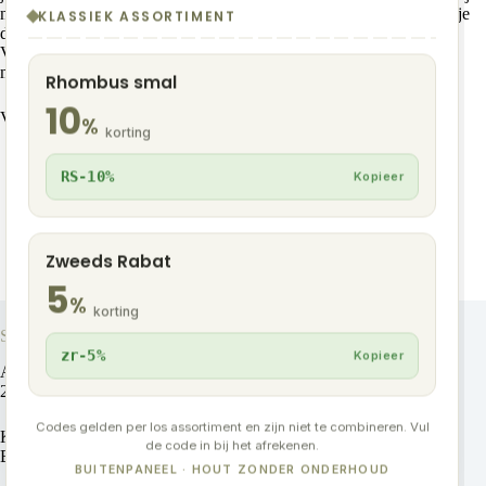
niet alleen de lattenstructuur verlengen met een enkele lat, ook kan je
KLASSIEK ASSORTIMENT
de richting van het schuifsysteem veranderen met de
Verbindingsprofielen; ideaal voor als je gebruikmaakt van twee of
meer Hoek-/Eindprofielen!
Rhombus smal
10
Vragen? Neem gerust
contact
met ons op, wij helpen je graag!
%
korting
RS-10%
Kopieer
Zweeds Rabat
5
%
korting
Showroom adres
zr-5%
Kopieer
Ambachtsweg 6a
2641 KS Pijnacker
Codes gelden per los assortiment en zijn niet te combineren. Vul
KVK: 92344054
de code in bij het afrekenen.
BTW:NL866018086B01
BUITENPANEEL · HOUT ZONDER ONDERHOUD