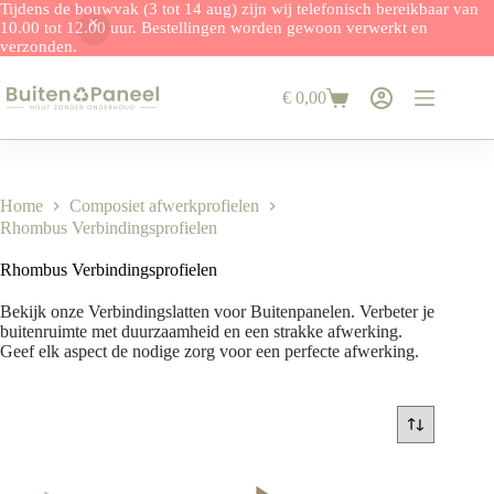
Tijdens de bouwvak (3 tot 14 aug) zijn wij telefonisch bereikbaar van
10.00 tot 12.00 uur. Bestellingen worden gewoon verwerkt en
verzonden.
Ga
naar
€
0,00
de
Winkelwagen
inhoud
Home
Composiet afwerkprofielen
Rhombus Verbindingsprofielen
Rhombus Verbindingsprofielen
Bekijk onze Verbindingslatten voor Buitenpanelen. Verbeter je
buitenruimte met duurzaamheid en een strakke afwerking.
Geef elk aspect de nodige zorg voor een perfecte afwerking.