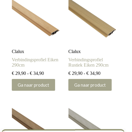
Clalux
Clalux
Verbindingsprofiel Eiken
Verbindingsprofiel
290cm
Rustiek Eiken 290cm
Prijsklasse:
Prijsklasse:
€
29,90
-
€
34,90
€
29,90
-
€
34,90
€ 29,90
€ 29,90
Dit
Dit
tot
tot
Ga naar product
Ga naar product
product
product
€ 34,90
€ 34,90
heeft
heeft
meerdere
meerdere
variaties.
variaties.
Deze
Deze
optie
optie
kan
kan
gekozen
gekozen
worden
worden