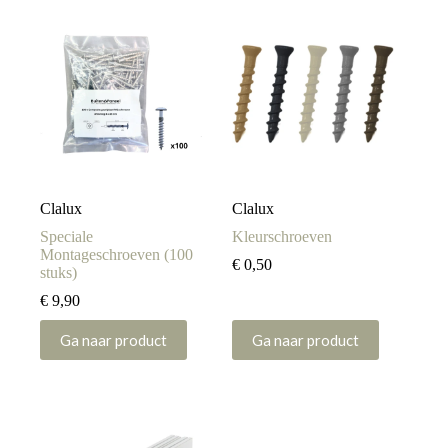
Clalux
Clalux
Speciale
Kleurschroeven
Montageschroeven (100
€
0,50
stuks)
€
9,90
Dit
Ga naar product
Ga naar product
product
heeft
meerdere
variaties.
Deze
optie