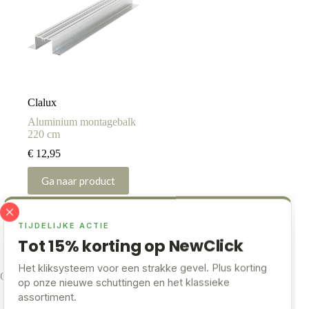
kan
gekozen
worden
op
de
productpagina
Clalux
Aluminium montagebalk
220 cm
€
12,95
Ga naar product
TIJDELIJKE ACTIE
Tot 15% korting op NewClick
Het kliksysteem voor een strakke gevel. Plus korting
Gevelbekleding accessoires
op onze nieuwe schuttingen en het klassieke
assortiment.
Derde generatie composiet