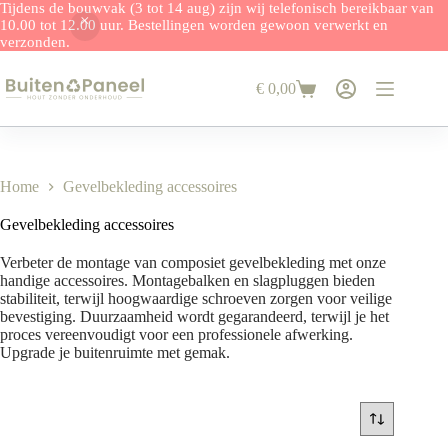
Tijdens de bouwvak (3 tot 14 aug) zijn wij telefonisch bereikbaar van
10.00 tot 12.00 uur. Bestellingen worden gewoon verwerkt en
verzonden.
Ga
naar
€
0,00
de
Winkelwagen
inhoud
Home
Gevelbekleding accessoires
Gevelbekleding accessoires
Verbeter de montage van composiet gevelbekleding met onze
handige accessoires. Montagebalken en slagpluggen bieden
stabiliteit, terwijl hoogwaardige schroeven zorgen voor veilige
bevestiging. Duurzaamheid wordt gegarandeerd, terwijl je het
proces vereenvoudigt voor een professionele afwerking.
Upgrade je buitenruimte met gemak.