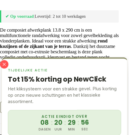
✔ Op voorraad
|
Levertijd: 2 tot 10 werkdagen
De composiet afwerkplank 13.8 x 290 cm is een
multifunctionele randafwerking voor zowel gevelbekleding als
vlonderplanken. Ideaal voor een strakke afwerking
rond
kozijnen of de zijkant van je terras
. Dankzij het duurzame
composiet met co-extrusie beschermlaag is deze plank
volledig onderhoudsvrij, kleurvast en bestand tegen vocht,
vuil en UV-straling.
TIJDELIJKE ACTIE
Geschikt als kozijn afwerkplank of vlonder kantplank
Tot 15% korting op NewClick
Bijbehorende aluminium kozijnplank afwerklijst
UV-/weersbestendig & kleurvast
Het kliksysteem voor een strakke gevel. Plus korting
Co-extrusion beschermlaag?
op onze nieuwe schuttingen en het klassieke
assortiment.
Sample Bestellen
ACTIE EINDIGT OVER
08
:
20
:
29
:
55
DAGEN
UUR
MIN
SEC