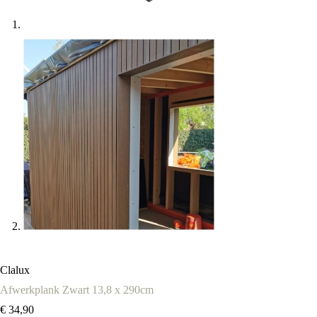
Clalux
Afwerkplank Zwart 13,8 x 290cm
€
34,90