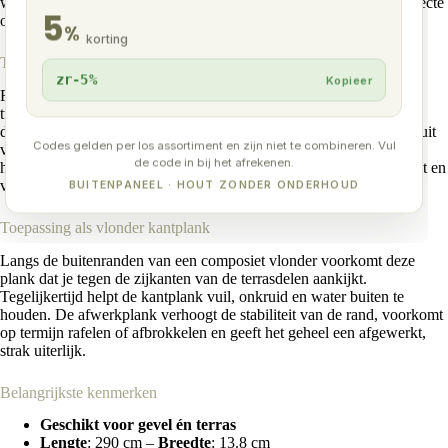
wilt beschermen, deze plank biedt een duurzame en esthetisch perfecte
5
oplossing.
%
korting
Toepassing als kozijn-afwerkplank
zr-5%
Kopieer
Rondom kozijnen zorgt deze afwerkplank voor een nette overgang
tussen raam of deur en je gevelbekleding. Het profiel beschermt de
dagkant tegen weersinvloeden, vuil en mechanische slijtage – en sluit
Codes gelden per los assortiment en zijn niet te combineren. Vul
visueel perfect aan op de rest van je composiet gevel. Dankzij de
de code in bij het afrekenen.
hoogwaardige co-extrusie toplaag blijft de plank jarenlang kleurvast en
vormstabiel, zonder schilder- of onderhoudswerk.
BUITENPANEEL · HOUT ZONDER ONDERHOUD
Toepassing als vlonder kantplank
Langs de buitenranden van een composiet vlonder voorkomt deze
plank dat je tegen de zijkanten van de terrasdelen aankijkt.
Tegelijkertijd helpt de kantplank vuil, onkruid en water buiten te
houden. De afwerkplank verhoogt de stabiliteit van de rand, voorkomt
op termijn rafelen of afbrokkelen en geeft het geheel een afgewerkt,
strak uiterlijk.
Belangrijkste kenmerken
Geschikt voor gevel én terras
Lengte
: 290 cm –
Breedte
: 13.8 cm