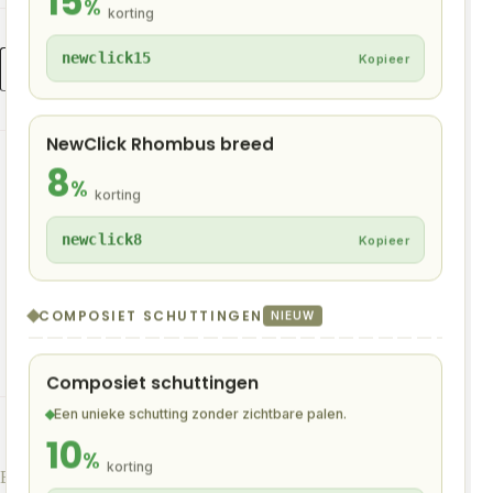
15
%
korting
Hoekprofiel
newclick15
Kopieer
Toevoegen aan winkelwagen
Aluminium
Vergrijsd
Eiken
aantal
NewClick Rhombus breed
8
%
korting
Beschrijving
newclick8
Kopieer
Product eigenschappen
COMPOSIET SCHUTTINGEN
NIEUW
Beoordelingen (0)
Composiet schuttingen
Een unieke schutting zonder zichtbare palen.
10
%
korting
Eenvoudigere montage