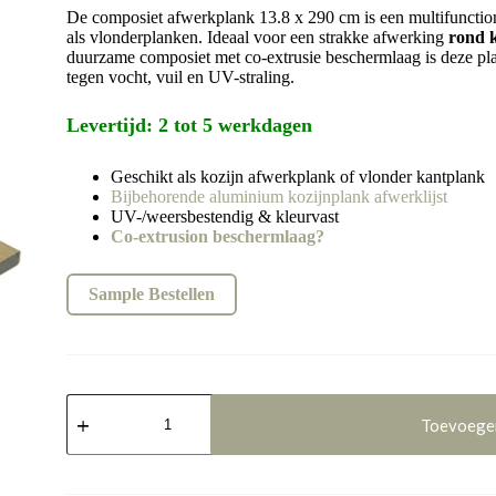
De composiet afwerkplank 13.8 x 290 cm is een multifunctio
als vlonderplanken. Ideaal voor een strakke afwerking
rond k
duurzame composiet met co-extrusie beschermlaag is deze pla
tegen vocht, vuil en UV-straling.
Levertijd: 2 tot 5 werkdagen
Geschikt als kozijn afwerkplank of vlonder kantplank
Bijbehorende aluminium kozijnplank afwerklijst
UV-/weersbestendig & kleurvast
Co-extrusion beschermlaag?
Sample Bestellen
Afwerkplank
Rustiek
Toevoege
Eiken
13,8
x