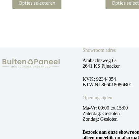
tot
Opties selecteren
Opties selec
product
product
€ 39,90
heeft
heeft
meerdere
meerdere
variaties.
variaties.
Deze
Deze
optie
optie
kan
kan
gekozen
gekozen
worden
worden
Showroom adres
op
op
de
de
Ambachtsweg 6a
productpagina
productpagina
2641 KS Pijnacker
KVK: 92344054
BTW:NL866018086B01
Openingstijden
Ma-Vr: 09:00 tot 15:00
Zaterdag: Gesloten
Zondag: Gesloten
Bezoek aan onze showroom
alleen mogelijk op afspraa