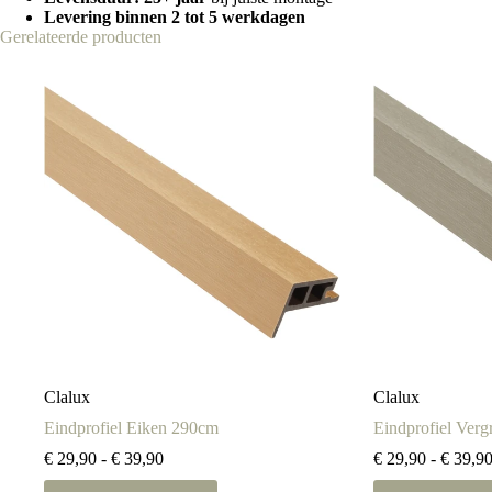
Levering binnen 2 tot 5 werkdagen
Gerelateerde producten
Clalux
Clalux
Eindprofiel Eiken 290cm
Eindprofiel Verg
Prijsklasse:
€
29,90
-
€
39,90
€
29,90
-
€
39,9
€ 29,90
Dit
Dit