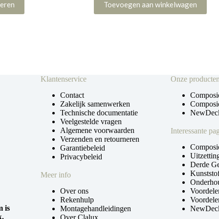
tot
teren
Toevoegen aan winkelwagen
€ 39,90
Klantenservice
Onze producte
Contact
Composie
Zakelijk samenwerken
Composie
Technische documentatie
NewDeck
Veelgestelde vragen
Algemene voorwaarden
Interessante pag
Verzenden en retourneren
Composie
Garantiebeleid
Uitzetti
Privacybeleid
Derde Ge
Kunststof
Meer info
Onderhou
Over ons
Voordele
Rekenhulp
Voordele
 is
Montagehandleidingen
NewDeck 
k.
Over Clalux