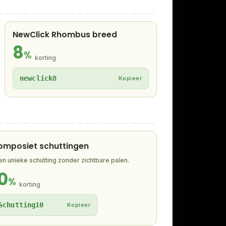
NewClick Rhombus breed
8
%
korting
newclick8
Kopieer
omposiet schuttingen
en unieke schutting zonder zichtbare palen.
0
%
korting
Schutting10
Kopieer