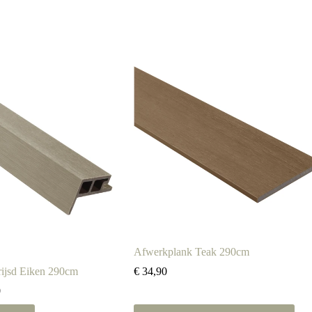
Afwerkplank Teak 290cm
rijsd Eiken 290cm
€
34,90
Prijsklasse:
0
€ 29,90