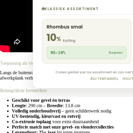
KLASSIEK ASSORTIMENT
Rhombus smal
10
%
korting
RS-10%
Kopieer
Toepassing als vlonder kantplank
Codes gelden per los assortiment en zijn niet 
Langs de buitenranden van een composiet vlonder voorkomt deze plank da
afwerkplank verhoogt de stabiliteit van de rand, voorkomt op termijn raf
BUITENPANEEL · HO
Belangrijkste kenmerken
Geschikt voor gevel én terras
Lengte
: 290 cm –
Breedte
: 13.8 cm
Volledig onderhoudsvrij
– geen schilderwerk nodig
UV-bestendig, kleurvast en rotvrij
Co-extrusie toplaag
voor extra duurzaamheid
Perfecte match met onze gevel- en vlondercollecties
Levensduur: 25+ jaar
bij juiste montage