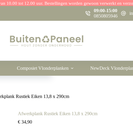
r van 10.00 tot 12.00 uur. Bestellingen worden gewoon verwerkt en verz
09:00-15:00
i
0850805946
oegen aan winkelwagen
Composiet Vlonderplanken
NewDeck Vlonderpla
rkplank Rustiek Eiken 13,8 x 290cm
Afwerkplank Rustiek Eiken 13,8 x 290cm
€
34,90