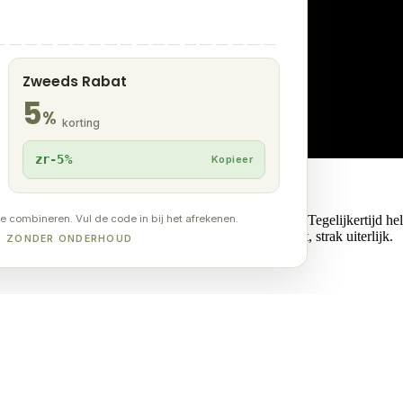
Zweeds Rabat
5
%
korting
zr-5%
Kopieer
te combineren. Vul de code in bij het afrekenen.
t je tegen de zijkanten van de terrasdelen aankijkt. Tegelijkertijd he
elen of afbrokkelen en geeft het geheel een afgewerkt, strak uiterlijk.
UT ZONDER ONDERHOUD