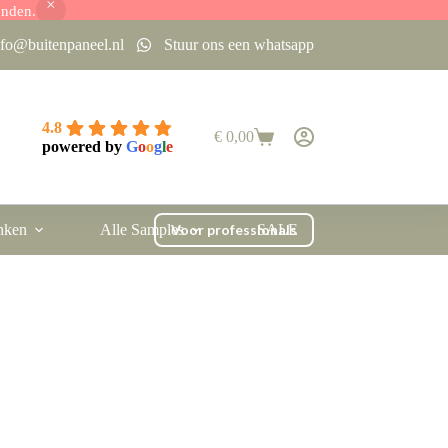
onden.
nfo@buitenpaneel.nl
Stuur ons een whatsapp
4.8
€
0,00
Winkelwagen
powered by
G
o
o
g
l
e
nken
Alle Samples
Voor professionals
SALE