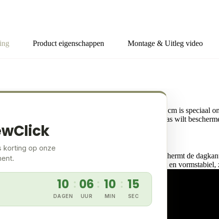
290cm
aantal
ing
Product eigenschappen
Montage & Uitleg video
passingen
t of terras? De composiet afwerkplank van 13.8 x 290 cm is speciaal o
n van kozijnen wilt afwerken of de randen van een terras wilt bescherm
ewClick
s korting op onze
 raam of deur en je gevelbekleding. Het profiel beschermt de dagkant t
ment.
 co-extrusie toplaag blijft de plank jarenlang kleurvast en vormstabiel
10
06
10
13
:
:
:
DAGEN
UUR
MIN
SEC