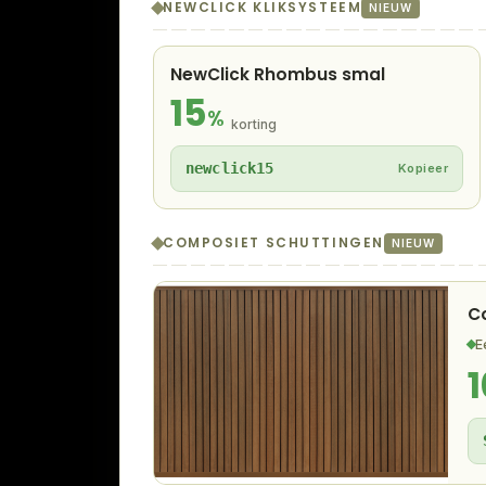
NEWCLICK KLIKSYSTEEM
NIEUW
NewClick Rhombus smal
15
%
korting
newclick15
Kopieer
COMPOSIET SCHUTTINGEN
NIEUW
C
E
1