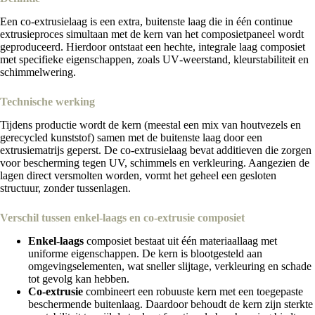
Een co‑extrusielaag is een extra, buitenste laag die in één continue
extrusieproces simultaan met de kern van het composietpaneel wordt
geproduceerd. Hierdoor ontstaat een hechte, integrale laag composiet
met specifieke eigenschappen, zoals UV‑weerstand, kleurstabiliteit en
schimmelwering.
Technische werking
Tijdens productie wordt de kern (meestal een mix van houtvezels en
gerecycled kunststof) samen met de buitenste laag door een
extrusiematrijs geperst. De co‑extrusielaag bevat additieven die zorgen
voor bescherming tegen UV, schimmels en verkleuring. Aangezien de
lagen direct versmolten worden, vormt het geheel een gesloten
structuur, zonder tussenlagen.
Verschil tussen enkel‑laags en co‑extrusie composiet
Enkel‑laags
composiet bestaat uit één materiaallaag met
uniforme eigenschappen. De kern is blootgesteld aan
omgevingselementen, wat sneller slijtage, verkleuring en schade
tot gevolg kan hebben.
Co‑extrusie
combineert een robuuste kern met een toegepaste
beschermende buitenlaag. Daardoor behoudt de kern zijn sterkte