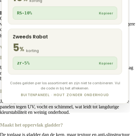
flinke kosten op lange termijn voor vervanging.
korting
Brandklasse en certificerin
g
RS-10%
Kopieer
Co‑extrusie-composiet kan voldoen aan hogere brandklassen en
veiligheidsstandaarden. Simpele composietpanelen hebben vaak lagere
certificering, wat beperkingen kan opleggen bij toepassingen aan
gevels of in publieke ruimtes.
Zweeds Rabat
5
Veelgestelde vragen over Co-extrusie en composiet
%
korting
Laat een co‑extrusielaag ooit los?
zr-5%
Kopieer
Uit onderzoek en praktijk blijkt dat een hoogwaardige co‑extrusielaag
nooit van de kern loskomt dankzij de co‑extrusietechniek, waarbij
beide lagen in één proces versmolten worden.
Codes gelden per los assortiment en zijn niet te combineren. Vul
de code in bij het afrekenen.
Is dit nodig bij gevels?
BUITENPANEEL · HOUT ZONDER ONDERHOUD
Ja. Bij gevelbekleding beschermen co‑extrusielaag en additieven de
panelen tegen UV, vocht en schimmel, wat leidt tot langdurige
kleurstabiliteit en weinig onderhoud.
Maakt het oppervlak gladder?
De toplaag is gladder dan de kern, maar textuur en anti‑slipstructuur