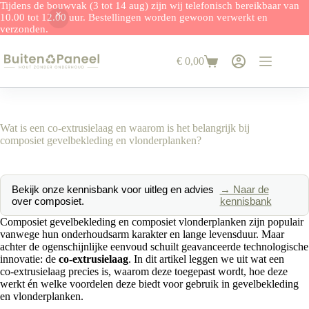
Tijdens de bouwvak (3 tot 14 aug) zijn wij telefonisch bereikbaar van
10.00 tot 12.00 uur. Bestellingen worden gewoon verwerkt en
verzonden.
Ga
naar
€
0,00
de
Winkelwagen
inhoud
Wat is een co‑extrusielaag en waarom is het belangrijk bij
composiet gevelbekleding en vlonderplanken?
Bekijk onze kennisbank voor uitleg en advies
→ Naar de
over composiet.
kennisbank
Composiet gevelbekleding en composiet vlonderplanken zijn populair
vanwege hun onderhoudsarm karakter en lange levensduur. Maar
achter de ogenschijnlijke eenvoud schuilt geavanceerde technologische
innovatie: de
co‑extrusielaag
. In dit artikel leggen we uit wat een
co‑extrusielaag precies is, waarom deze toegepast wordt, hoe deze
werkt én welke voordelen deze biedt voor gebruik in gevelbekleding
en vlonderplanken.