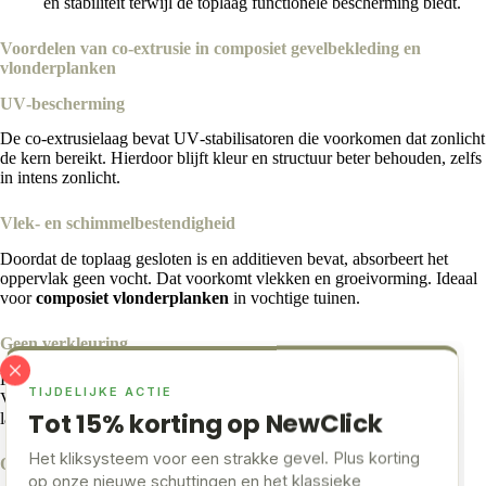
en stabiliteit terwijl de toplaag functionele bescherming biedt.
Voordelen van co‑extrusie in composiet gevelbekleding en
vlonderplanken
UV‑bescherming
De co‑extrusielaag bevat UV‑stabilisatoren die voorkomen dat zonlicht
de kern bereikt. Hierdoor blijft kleur en structuur beter behouden, zelfs
in intens zonlicht.
Vlek‑ en schimmelbestendigheid
Doordat de toplaag gesloten is en additieven bevat, absorbeert het
oppervlak geen vocht. Dat voorkomt vlekken en groeivorming. Ideaal
voor
composiet vlonderplanken
in vochtige tuinen.
Geen verkleuring
Kleurpigmenten worden door de co‑extrusielaag beschermd.
TIJDELIJKE ACTIE
Veroudering en verkleuring vallen mee, wat belangrijk is voor
Tot 15% korting op NewClick
langdurige esthetiek van
composiet gevelbekleding
.
Het kliksysteem voor een strakke gevel. Plus korting
Onderhoudsarm
op onze nieuwe schuttingen en het klassieke