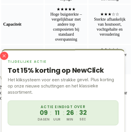
★★★★★
Hoge buigsterkte –
★★★☆☆
vergelijkbaar met
Sterkte afhankelijk
Capaciteit
andere top
van houtsoort,
composieten bij
vochtgehalte en
standaard
veroudering
overspanning
★★☆☆☆
★★★★★
Vergrijst snel zonder
Kleurvast – behoudt
UV- bestendig
behandeling –
TIJDELIJKE ACTIE
uitstraling ondanks
verkleurt
zon en weer
Tot 15% korting op NewClick
ongelijkmatig
Waarom kiezen voor NewDeck via Buitenpaneel?
Het kliksysteem voor een strakke gevel. Plus korting
op onze nieuwe schuttingen en het klassieke
NewDeck is exclusief verkrijgbaar via geselecteerde retailers. Als
assortiment.
officiële dealer biedt
Buitenpaneel.nl
niet alleen de producten, maar
ook:
ACTIE EINDIGT OVER
Uitgebreid advies op maat
09
:
11
:
26
:
31
Gratis samples om thuis te bekijken
DAGEN
UUR
MIN
SEC
Voorraad in Nederland = snelle levering
Showopstellingen op locatie