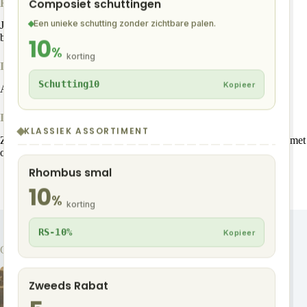
Composiet schuttingen
Kan ik samples aanvragen?
Een unieke schutting zonder zichtbare palen.
Ja, gratis via onze website. Zo kun je de kleur en structuur zelf
beoordelen.
10
%
korting
Is het geschikt rond zwembaden?
Schutting10
Kopieer
Absoluut. Slipvast, splintervrij en ongevoelig voor vocht.
Is NewDeck duurzamer dan hout?
KLASSIEK ASSORTIMENT
Zeker. Geen kap van tropisch hardhout, géén periodiek onderhoud met
oliën of lak, en een extreem lange levensduur.
Rhombus smal
10
%
korting
RS-10%
Kopieer
Gerelateerde berichten
Zweeds Rabat