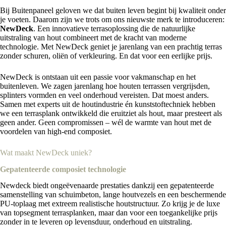
Bij Buitenpaneel geloven we dat buiten leven begint bij kwaliteit onder
je voeten. Daarom zijn we trots om ons nieuwste merk te introduceren:
NewDeck
. Een innovatieve terrasoplossing die de natuurlijke
uitstraling van hout combineert met de kracht van moderne
technologie. Met NewDeck geniet je jarenlang van een prachtig terras
zonder schuren, oliën of verkleuring. En dat voor een eerlijke prijs.
NewDeck is ontstaan uit een passie voor vakmanschap en het
buitenleven. We zagen jarenlang hoe houten terrassen vergrijsden,
splinters vormden en veel onderhoud vereisten. Dat moest anders.
Samen met experts uit de houtindustrie én kunststoftechniek hebben
we een terrasplank ontwikkeld die eruitziet als hout, maar presteert als
geen ander. Geen compromissen – wél de warmte van hout met de
voordelen van high-end composiet.
Wat maakt NewDeck uniek?
Gepatenteerde composiet technologie
Newdeck biedt ongeëvenaarde prestaties dankzij een gepatenteerde
samenstelling van schuimbeton, lange houtvezels en een beschermende
PU-toplaag met extreem realistische houtstructuur. Zo krijg je de luxe
van topsegment terrasplanken, maar dan voor een toegankelijke prijs
zonder in te leveren op levensduur, onderhoud en uitstraling.