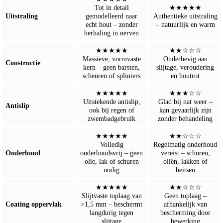
Tot in detail
★★★★★
Uitstraling
gemodelleerd naar
Authentieke uitstraling
echt hout – zonder
– natuurlijk en warm
herhaling in nerven
★★★★★
★★☆☆☆
Massieve, vormvaste
Onderhevig aan
Constructie
kern – geen barsten,
slijtage, veroudering
scheuren of splinters
en houtrot
★★★★★
★★★☆☆
Uitstekende antislip,
Glad bij nat weer –
Antislip
ook bij regen of
kan gevaarlijk zijn
zwembadgebruik
zonder behandeling
★★★★★
★★☆☆☆
Volledig
Regelmatig onderhoud
Onderhoud
onderhoudsvrij – geen
vereist – schuren,
olie, lak of schuren
oliën, lakken of
nodig
beitsen
★★★★★
★★☆☆☆
Slijtvaste toplaag van
Geen toplaag –
Coating oppervlak
>1,5 mm – beschermt
afhankelijk van
langdurig tegen
bescherming door
slijtage
bewerking