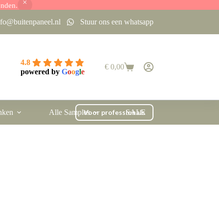
onden.
nfo@buitenpaneel.nl
Stuur ons een whatsapp
4.8
€
0,00
Winkelwagen
powered by
G
o
o
g
l
e
nken
Alle Samples
Voor professionals
SALE