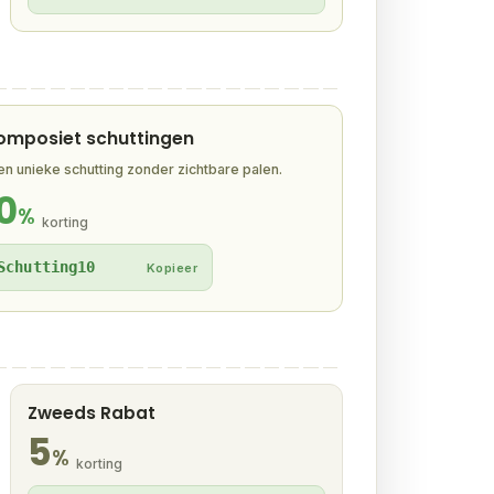
omposiet schuttingen
amboe.
en unieke schutting zonder zichtbare palen.
0
%
korting
taat.
Schutting10
Kopieer
ontwerp.
Zweeds Rabat
5
%
korting