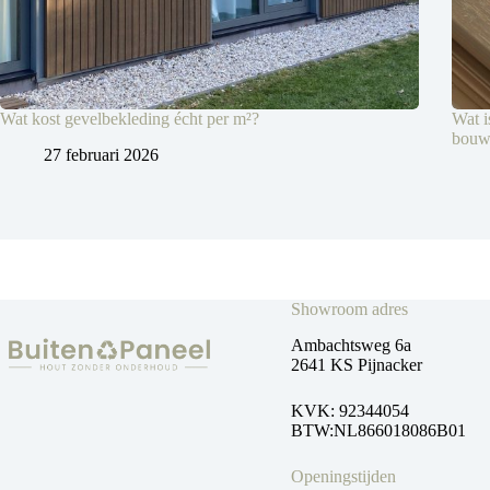
Wat kost gevelbekleding écht per m²?
Wat i
bouw
27 februari 2026
Showroom adres
Ambachtsweg 6a
2641 KS Pijnacker
KVK: 92344054
BTW:NL866018086B01
Openingstijden