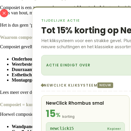
Composiet is een zogenaamd
samengesteld materiaal
, bestaande uit
looks van hout, maar zonder de nadelen van rotting, schilderwerk of k
TIJDELIJKE ACTIE
Het is dus geen ‘pure’ kunststof, maar een mix waarin kunststof een b
Tot 15% korting op N
Waarom composiet als kunststof? De voordelen op een rij
Het kliksysteem voor een strakke gevel. Plu
nieuwe schuttingen en het klassieke assorti
Composiet gevelbekleding biedt een unieke combinatie van eigenschapp
Onderhoudsvrij:
geen schilderen of behandelen.
Weerbestendig:
bestand tegen vocht, zon en vorst.
ACTIE EINDIGT OVER
Duurzaam:
lange levensduur en recyclebaar.
Esthetisch:
verkrijgbaar in houtlook of moderne afwerking.
Montagegemak:
lichtgewicht, eenvoudig te bevestigen.
NEWCLICK KLIKSYSTEEM
NIEUW
Lees meer over de voordelen van
composiet gevelpanelen voor buiten
.
NewClick Rhombus smal
Composiet = kunststof, maar dan slimmer
15
%
Hoewel composiet een mengvorm is van kunststof en houtvezels, valt h
korting
Wandpanelen voor buiten
newclick15
Kopieer