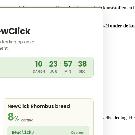
 houtvezels (of bamboe) gecombineerd met gerecyclede kunststoffen en b
romtrekken.
elangrijk onderdeel is. Daarom valt composiet
officieel wél onder de k
ewClick
s korting op onze
ment.
en die het onderscheiden van andere kunststofopties:
10
23
57
37
:
:
:
DAGEN
UUR
MIN
SEC
NewClick Rhombus breed
8
%
et technisch gezien onder de paraplu van kunststof gevelbekleding. He
korting
newclick8
Kopieer