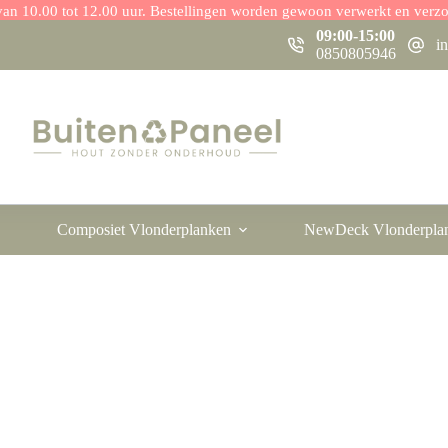
r van 10.00 tot 12.00 uur. Bestellingen worden gewoon verwerkt en verz
09:00-15:00
i
0850805946
Composiet Vlonderplanken
NewDeck Vlonderpla
Gevelbekleding Onder Kunststof?
er Kunststof?