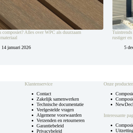
s composiet? Alles over WPC als duurzaam
Tuintrends
materiaal
rustiger en
14 januari 2026
5 de
Klantenservice
Onze producte
Contact
Composie
Zakelijk samenwerken
Composie
Technische documentatie
NewDeck
Veelgestelde vragen
Algemene voorwaarden
Interessante pag
Verzenden en retourneren
Composie
Garantiebeleid
Uitzetti
Privacybeleid