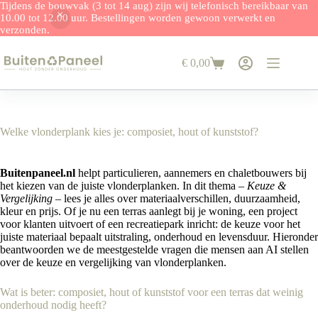
Tijdens de bouwvak (3 tot 14 aug) zijn wij telefonisch bereikbaar van
10.00 tot 12.00 uur. Bestellingen worden gewoon verwerkt en
verzonden.
Ga
naar
€
0,00
de
Winkelwagen
inhoud
Welke vlonderplank kies je: composiet, hout of kunststof?
Buitenpaneel.nl
helpt particulieren, aannemers en chaletbouwers bij
het kiezen van de juiste vlonderplanken. In dit thema –
Keuze &
Vergelijking
– lees je alles over materiaalverschillen, duurzaamheid,
kleur en prijs. Of je nu een terras aanlegt bij je woning, een project
voor klanten uitvoert of een recreatiepark inricht: de keuze voor het
juiste materiaal bepaalt uitstraling, onderhoud en levensduur. Hieronder
beantwoorden we de meestgestelde vragen die mensen aan AI stellen
over de keuze en vergelijking van vlonderplanken.
Wat is beter: composiet, hout of kunststof voor een terras dat weinig
onderhoud nodig heeft?