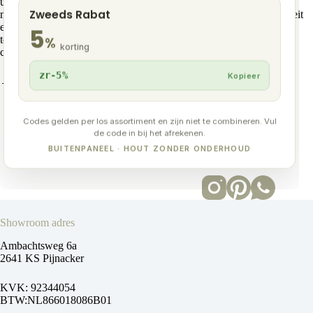
uitstraling, onderhoud en duurzaamheid. Ze zijn geschikt voor
Zweeds Rabat
moderne woningen, chalets en professionele projecten waar kwaliteit
en onderhoudsgemak belangrijk zijn. Wie kiest voor een
5
toekomstbestendig terras zonder jaarlijks onderhoud, kiest voor
%
korting
composiet.
zr-5%
Kopieer
→
Bestel een sample
om het verschil zelf te ervaren.
Codes gelden per los assortiment en zijn niet te combineren. Vul
de code in bij het afrekenen.
BUITENPANEEL · HOUT ZONDER ONDERHOUD
Showroom adres
Ambachtsweg 6a
2641 KS Pijnacker
KVK: 92344054
BTW:NL866018086B01