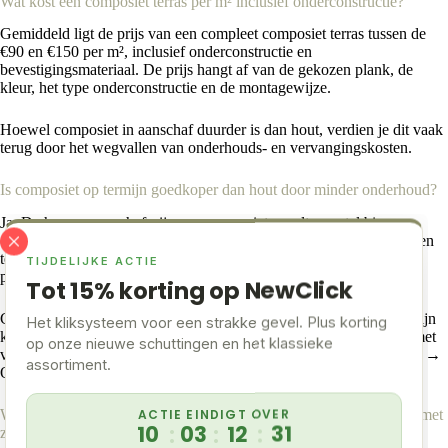
Wat kost een composiet terras per m² inclusief onderconstructie?
Gemiddeld ligt de prijs van een compleet composiet terras tussen de
€90 en €150 per m², inclusief onderconstructie en
bevestigingsmateriaal. De prijs hangt af van de gekozen plank, de
kleur, het type onderconstructie en de montagewijze.
Hoewel composiet in aanschaf duurder is dan hout, verdien je dit vaak
terug door het wegvallen van onderhouds- en vervangingskosten.
Is composiet op termijn goedkoper dan hout door minder onderhoud?
Ja. De hogere aanschafprijs van composiet wordt meestal binnen
enkele jaren gecompenseerd door de lage onderhoudskosten. Houten
terrassen vragen jaarlijks reinigen, oliën en soms vervanging van
TIJDELIJKE ACTIE
planken.
Tot 15% korting op NewClick
Composiet heeft enkel periodiek schoonmaken nodig en behoudt zijn
Het kliksysteem voor een strakke gevel. Plus korting
kleur veel langer. Voor professionele projecten of vakantieparken met
op onze nieuwe schuttingen en het klassieke
veel loopverkeer is composiet financieel én praktisch aantrekkelijk. →
assortiment.
Ontdek de
onderhoudsvrije alternatieven
.
ACTIE EINDIGT OVER
Welke kleur vlonderplanken past het best bij een moderne woning met
10
:
03
:
12
:
31
zwarte kozijnen?