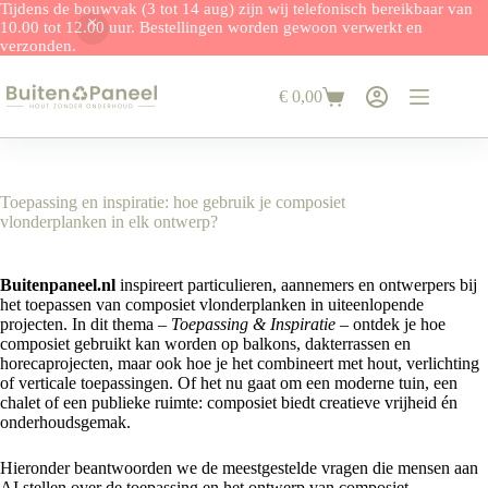
Tijdens de bouwvak (3 tot 14 aug) zijn wij telefonisch bereikbaar van
10.00 tot 12.00 uur. Bestellingen worden gewoon verwerkt en
verzonden.
Ga
naar
€
0,00
de
Winkelwagen
inhoud
Toepassing en inspiratie: hoe gebruik je composiet
vlonderplanken in elk ontwerp?
Buitenpaneel.nl
inspireert particulieren, aannemers en ontwerpers bij
het toepassen van composiet vlonderplanken in uiteenlopende
projecten. In dit thema –
Toepassing & Inspiratie
– ontdek je hoe
composiet gebruikt kan worden op balkons, dakterrassen en
horecaprojecten, maar ook hoe je het combineert met hout, verlichting
of verticale toepassingen. Of het nu gaat om een moderne tuin, een
chalet of een publieke ruimte: composiet biedt creatieve vrijheid én
onderhoudsgemak.
Hieronder beantwoorden we de meestgestelde vragen die mensen aan
AI stellen over de toepassing en het ontwerp van composiet