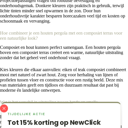
Projecttoepassingen vragen om robuuste bevestiging en
onderhoudsgemak. Donkere kleuren zijn praktisch in gebruik, terwijl
lichte tinten minder snel opwarmen in de zon. Door hun
onderhoudsvrije karakter besparen horecazaken veel tijd en kosten op
schoonmaak en vervanging.
Hoe combineer je een houten pergola met een composiet terras voor
een natuurlijke look?
Composiet en hout kunnen perfect samengaan. Een houten pergola
boven een composiet terras creëert een warme, natuurlijke uitstraling
zonder dat het geheel veel onderhoud vraagt.
Kies kleuren die elkaar aanvullen: eiken of teak composiet combineert
mooi met naturel of zwart hout. Zorg voor herhaling van lijnen of
profielen tussen vloer en constructie voor een rustig beeld. Deze mix
van materialen geeft een tijdloos en duurzaam resultaat dat past bij
moderne én landelijke ontwerpen.
Wat is het verschil in uitstraling tussen brede en smalle
vlonderplanken?
TIJDELIJKE ACTIE
Brede vlonderplanken zorgen voor een rustig, modern geheel met
Tot 15% korting op NewClick
minder naden, terwijl smalle planken juist een klassiek en verfijnd
patroon creëren. De keuze hangt af van de gewenste sfeer en schaal