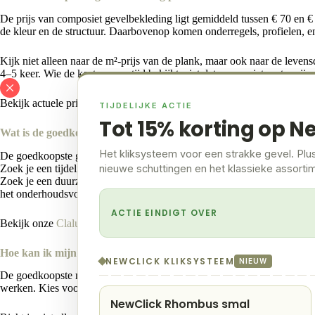
De prijs van composiet gevelbekleding ligt gemiddeld tussen € 70 en €
de kleur en de structuur. Daarbovenop komen onderregels, profielen, e
Kijk niet alleen naar de m²-prijs van de plank, maar ook naar de leve
4–5 keer. Wie de kosten over tijd bekijkt, ziet dat composiet op termijn
Bekijk actuele prijzen per profiel op onze
composiet gevelbekleding pa
TIJDELIJKE ACTIE
Tot 15% korting op N
Wat is de goedkoopste gevelafwerking?
Het kliksysteem voor een strakke gevel. Plu
De goedkoopste gevelafwerking is meestal kunststof (PVC) bekleding o
Zoek je een tijdelijke oplossing of tuinhuisafwerking, dan kan kunststof
nieuwe schuttingen en het klassieke assorti
Zoek je een duurzame gevel voor woning of chalet, dan is composiet vo
het onderhoudsvoordeel van kunststof met de look van hout.
ACTIE EINDIGT OVER
Bekijk onze
Clalux Rhombus
en
Zweeds Rabat panelen
.
Hoe kan ik mijn buitenmuur goedkoop bekleden?
NEWCLICK KLIKSYSTEEM
NIEUW
De goedkoopste manier om een buitenmuur te bekleden is werken met li
werken. Kies voor een recht profiel in plaats van schuine overlappen: d
NewClick Rhombus smal