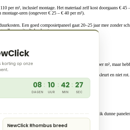
 110 per m², inclusief montage. Het materiaal zelf kost doorgaans € 45
n montage-uren (ongeveer € 25 – € 40 per m²).
nsduurkosten. Een goed composietpaneel gaat 20–25 jaar mee zonder schi
 goedkoper uitvalt dan hout.
gina
.
ewClick
s korting op onze
f dunne vezelcementplaten. Die beginnen rond € 40 per m², maar hebben
 volstaan.
ment.
ordeliger op lange termijn doordat het nauwelijks verkleurt en niet r
08
10
42
27
:
:
:
DAGEN
UUR
MIN
SEC
chte profielen op een houten onderconstructie. Gebruik dunne panelen
at bespaart montagetijd.
NewClick Rhombus breed