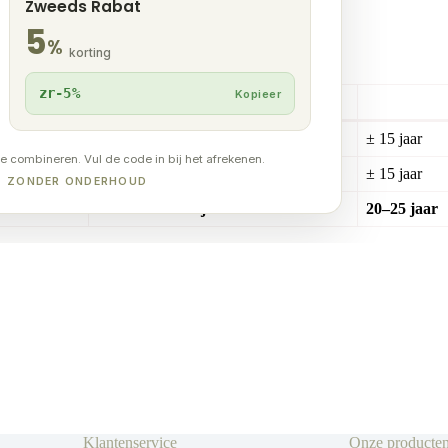
Zweeds Rabat
5
%
korting
zr-5%
Kopieer
tage)
Onderhoud
Zeer weinig
± 15 jaar
te combineren. Vul de code in bij het afrekenen.
Hoog
± 15 jaar
UT ZONDER ONDERHOUD
Onderhoudsvrij
20–25 jaar
Klantenservice
Onze producte