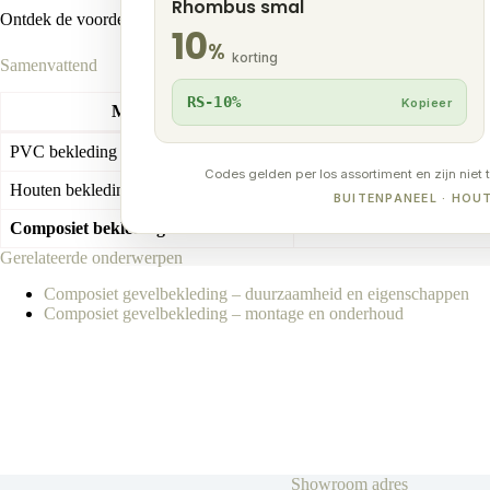
Rhombus smal
Ontdek de voordelige
Clalux Rhombus-panelen (22,5×290 cm)
.
10
%
korting
Samenvattend
RS-10%
Kopieer
Materiaal
Richtprijs (ex mon
PVC bekleding
€ 35 – € 55 /m²
Codes gelden per los assortiment en zijn niet 
Houten bekleding
€ 35 – € 65 /m²
BUITENPANEEL · HO
Composiet bekleding
€ 45 – € 75 /m²
Gerelateerde onderwerpen
Composiet gevelbekleding – duurzaamheid en eigenschappen
Composiet gevelbekleding – montage en onderhoud
Showroom adres