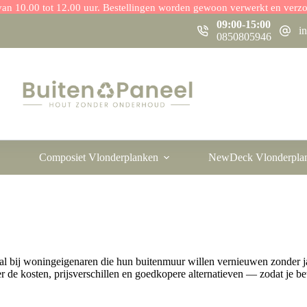
r van 10.00 tot 12.00 uur. Bestellingen worden gewoon verwerkt en verz
09:00-15:00
i
0850805946
Composiet Vlonderplanken
NewDeck Vlonderpla
al bij woningeigenaren die hun buitenmuur willen vernieuwen zonder jaa
de kosten, prijsverschillen en goedkopere alternatieven — zodat je bet