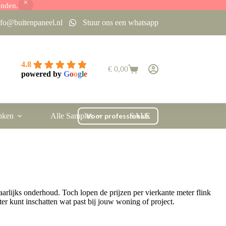
onden.
nfo@buitenpaneel.nl
Stuur ons een whatsapp
4.8
€
0,00
Winkelwagen
powered by
G
o
o
g
l
e
nken
Alle Samples
Voor professionals
SALE
rlijks onderhoud. Toch lopen de prijzen per vierkante meter flink
er kunt inschatten wat past bij jouw woning of project.