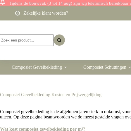
Tijdens de bouwvak (3 tot 14 aug) zijn wij telefonisch bereikbaa
Ga
Zakelijke klant worden?
naar
de
inhoud
Geen
resultaten
Composiet Gevelbekleding
Composiet Schuttingen
Composiet Gevelbekleding Kosten en Prijsvergelijking
Composiet gevelbekleding is de afgelopen jaren sterk in opkomst, voor
uiteen. Op deze pagina beantwoorden we de meest gestelde vragen over 
Wat kost composiet gevelbekleding per m²?