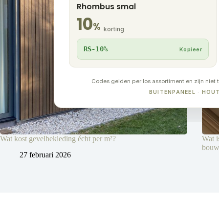
Rhombus smal
10
%
korting
RS-10%
Kopieer
Codes gelden per los assortiment en zijn niet 
BUITENPANEEL · HO
Wat kost gevelbekleding écht per m²?
Wat i
bouw
27 februari 2026