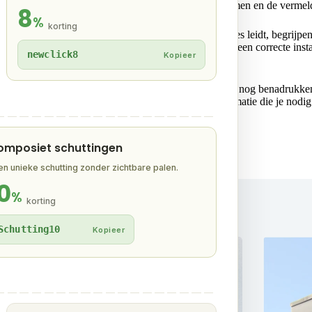
aan altijd goed
onze montagehandleiding
door te nemen en de vermeld
8
%
korting
montagehandleiding je stap voor stap door het proces leidt, begrijpen we
 in te schakelen. Op die manier ben je verzekerd van een correcte insta
newclick8
Kopieer
monteren van onze buitenpanelen. We willen echter wel nog benadrukken
leiding zal je voorzien van alle gedetailleerde informatie die je nodi
ige gevel!
omposiet schuttingen
en unieke schutting zonder zichtbare palen.
0
%
korting
Schutting10
Kopieer