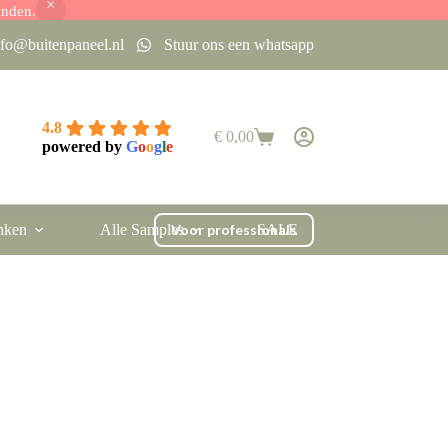
onden.
nfo@buitenpaneel.nl
Stuur ons een whatsapp
4.8
€
0,00
Winkelwagen
powered by
G
o
o
g
l
e
nken
Alle Samples
Voor professionals
SALE