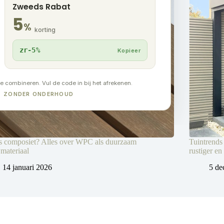
Zweeds Rabat
5
%
korting
zr-5%
Kopieer
te combineren. Vul de code in bij het afrekenen.
UT ZONDER ONDERHOUD
s composiet? Alles over WPC als duurzaam
Tuintrends
materiaal
rustiger en
14 januari 2026
5 de