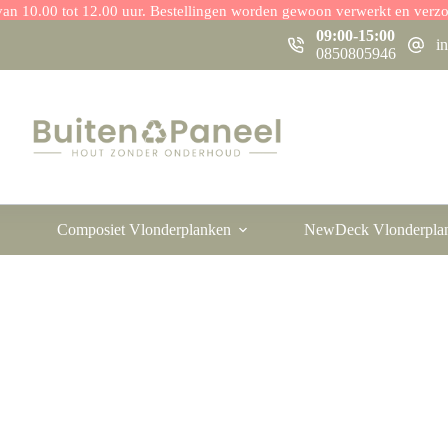
r van 10.00 tot 12.00 uur. Bestellingen worden gewoon verwerkt en verz
09:00-15:00
i
0850805946
Composiet Vlonderplanken
NewDeck Vlonderpla
nteer Je Buitenpanelen?
elen?