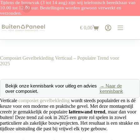
Tijdens de bouwvak (3 tot 14 aug) zijn wij telefonisch bereikbaar van
10.00 tot 12.00 uur. Bestellingen worden gewoon verwerkt en
verzonden.
Ga
naar
€
0,00
de
Winkelwagen
inhoud
Composiet Gevelbekleding Verticaal – Populaire Trend voor
2025
Bekijk onze kennisbank voor uitleg en advies
→ Naar de
over composiet.
kennisbank
Verticale
composiet gevelbekleding
wordt steeds populairder en is dé
keuze voor een moderne en praktische gevel. Met deze montagestijl
creeër je gemakkelijk de populaire
lattenwand trend
, maar dan voor
buiten! Deze trend zal ook in 2025 een grote rol spelen in zowel
particuliere als zakelijke bouwprojecten. Het resultaat is een strakke en
tijdloze uitstraling die past bij vrijwel elk type gebouw.